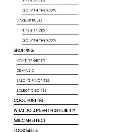
ΤIPS & TRICKS
GO WITH THE FLOW
MAKE UP RULES
TIPS & TRICKS
GO WITH THE FLOW
SHOPPING
WANT IT? GET IT!
CD/MUSIC
SALON'S FAVORITES
ECLECTIC SOIRÉE
COOL HUNTING
WHAT DO U MEAN I’M DIFFERENT?
GRECIAN EFFECT
FOOD BELLS