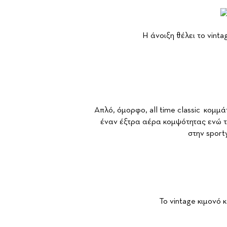
Η άνοιξη θέλει το vinta
Απλό, όμορφο, all time classic κομμά
έναν έξτρα αέρα κομψότητας ενώ τα
στην sport
Το vintage κιμονό 