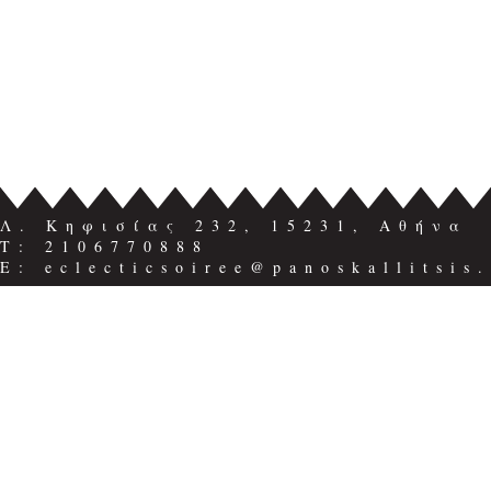
Λ. Κηφισίας 232, 15231, Αθήνα
Τ: 2106770888
E: eclecticsoiree@panoskallitsis