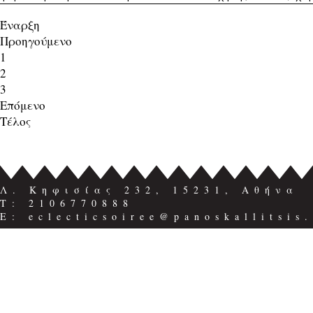
Έναρξη
Προηγούμενο
1
2
3
Επόμενο
Τέλος
Λ. Κηφισίας 232, 15231, Αθήνα
Τ: 2106770888
E: eclecticsoiree@panoskallitsis