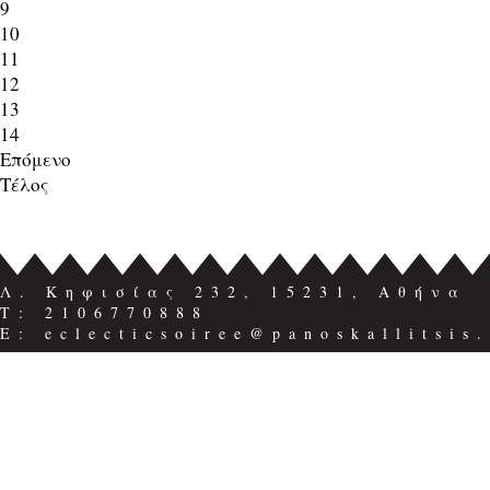
9
10
11
12
13
14
Επόμενο
Τέλος
Λ. Κηφισίας 232, 15231, Αθήνα
Τ: 2106770888
E: eclecticsoiree@panoskallitsis