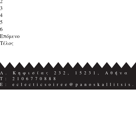
2
3
4
5
6
Επόμενο
Τέλος
Λ. Κηφισίας 232, 15231, Αθήνα
Τ: 2106770888
E: eclecticsoiree@panoskallitsis