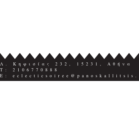
Λ. Κηφισίας 232, 15231, Αθήνα
Τ: 2106770888
E: eclecticsoiree@panoskallitsis